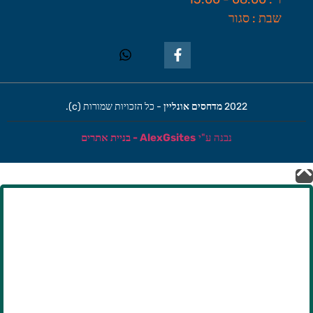
שבת : סגור
2022
מדחסים אונליין
- כל הזכויות שמורות (c).
נבנה ע"י
AlexGsites - בניית אתרים