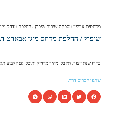
מדחסים אונליין מספקת שירות שיפוץ / החלפת מדחס מזגן ל אבארט דגמי פונטו איבו 1.4 Scorpione , כל השנת
שיפוץ / החלפת מדחס מזגן אבארט דגמי פונטו איבו 1.4 orpione
בחרו שנת ייצור, תקבלו מחיר מדוייק ותוכלו גם לקבוע תא
שתפו חברים דרך: