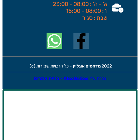
א' - ה' : 08:00 - 23:00
ו' : 08:00 - 15:00
שבת : סגור
2022
מדחסים אונליין
- כל הזכויות שמורות (c).
נבנה ע"י
AlexGsites - בניית אתרים