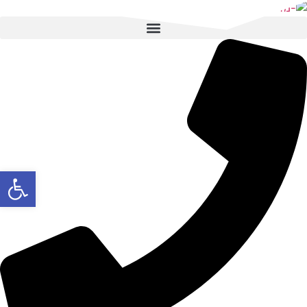
לג
תוכן
פתח