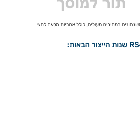
פקת שירות שיפוץ / החלפת מדחס מזגן ל אודי דגמי RS6 – S6 5.0 טורבו-בנזין אוטו’ קוואטרו RS6 , כל השנתונים במחירים מעולים, כולל אחריות מלאה לחצי