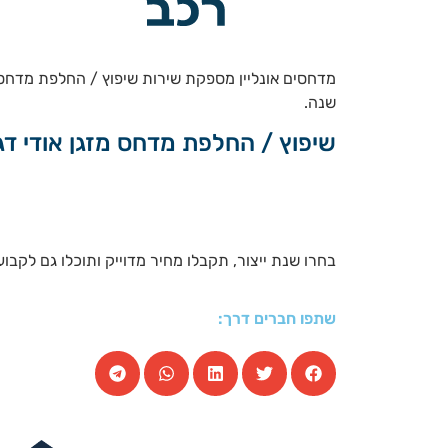
שנה.
שיפוץ / החלפת מדחס מזגן אודי דגמי RS6 – S6 5.0 טורבו-בנזין אוטו’ קוואטרו RS6 שנות הייצו
בחרו שנת ייצור, תקבלו מחיר מדוייק ותוכלו גם לקבוע
שתפו חברים דרך: