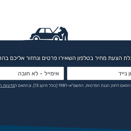
ת הצעת מחיר בטלפון השאירו פרטים ונחזור אליכם בה
הפרטיות, התשמ"א–1981 (כולל תיקון 13), ובהתאם ל
מדיניות ה