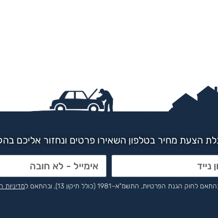
ת הצעת מחיר בטלפון השאירו פרטים ונחזור אליכם בה
הפרטיות, התשמ"א–1981 (כולל תיקון 13), ובהתאם ל
מדיניות ה