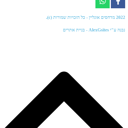
2022
מדחסים אונליין
- כל הזכויות שמורות (c).
נבנה ע"י
AlexGsites - בניית אתרים