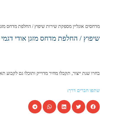
מדחסים אונליין מספקת שירות שיפוץ / החלפת מדחס מזגן ל אודי דגמי A1 1.4 ידנית 5 דל’ Sportback , כל השנתונים במחירים מעולים
שיפוץ / החלפת מדחס מזגן אודי דגמי A1 1.4 ידנית 5 דל’ Sportback שנות הייצור הבאות:
בחרו שנת ייצור, תקבלו מחיר מדוייק ותוכלו גם לקבוע תא
שתפו חברים דרך: