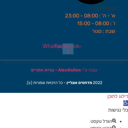
שעות עבודה
א' - ה' : 08:00 - 23:00
ו' : 08:00 - 15:00
שבת : סגור
Whatsapp
Facebook-
f
נבנה ע"י
AlexGsites - בניית אתרים
2022
מדחסים אונליין
- כל הזכויות שמורות (c).
ילוג לתוכן
תח סרגל נגישות
לי נגישות
הגדל טקסט