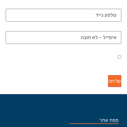
טלפון
אימייל - לא חובה
אישור מדיניות פרטיות
אני מאשר/ת כי ידוע לי שהפרטים שמסרתי יישמרו ויעובדו בהתאם לחוק
הגנת הפרטיות, התשמ"א–1981 (כולל תיקון 13), ובהתאם ל
מדיניות
הפרטיות
שלנו.
שליחה
מפת אתר