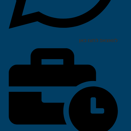
לוואצאפ לחצו כאן