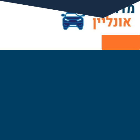
לג
תוכן