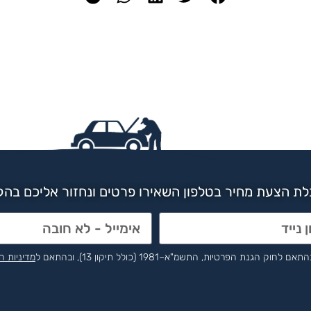
ת הצעת מחיר בטלפון השאירו פרטים ונחזור אליכם בה
הפרטיות, התשמ"א–1981 (כולל תיקון 13), ובהתאם ל
מדיניות ה