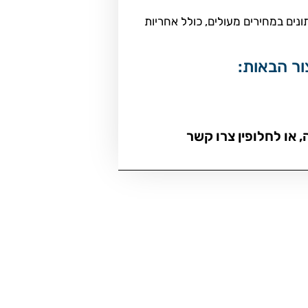
דחס מזגן ל אודי דגמי A3 A3 ידני 1.6 3 דלתות , כל השנתונים במחירים מעולים, כולל אחריות
 או לחלופין צרו קשר