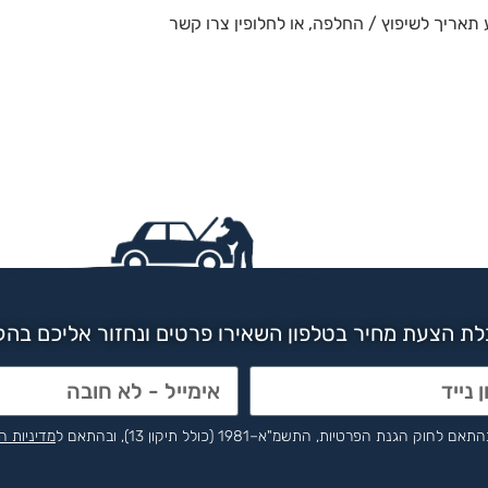
 תאריך לשיפוץ / החלפה, או לחלופין צרו קשר
ת הצעת מחיר בטלפון השאירו פרטים ונחזור אליכם בה
הפרטיות, התשמ"א–1981 (כולל תיקון 13), ובהתאם ל
מדיניות ה