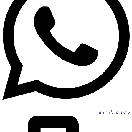
לוואצאפ לחצו כאן