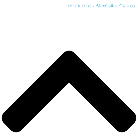
נבנה ע"י
AlexGsites - בניית אתרים