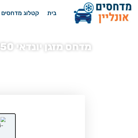
בית
קטלוג מדחסים 
מדחס מזגן יונדאי H350 וואן סגור קצר 170 כ”ס Access שנת ייצור 2019
דף הבית
»
מדחסים לרכב - קטלוג
»
מדחס מזגן יונדאי
»
מדחס מזג