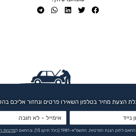
ת הצעת מחיר בטלפון השאירו פרטים ונחזור אליכם בה
הפרטיות, התשמ"א–1981 (כולל תיקון 13), ובהתאם ל
מדיניות ה