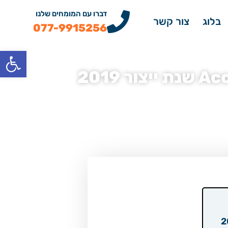
דברו עם המומחים שלנו
בלוג
צור קשר
077-9915256
פתח
מדחס מזגן יונדאי H350 וואן סגור קצר 170 כ”ס Access שנת
2