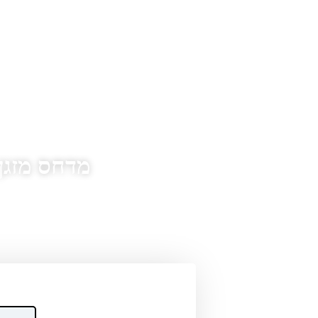
מדחס מזגן יונדאי i20 1.4 אוטו’ 
דף הבית
»
מדחסים לרכב - קטלוג
»
מדחס מזגן י