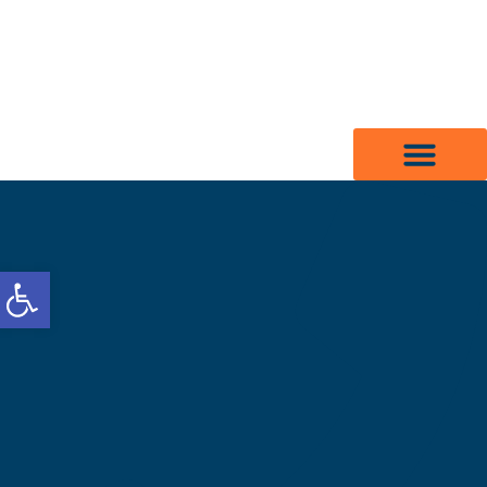
לג
תוכן
פתח