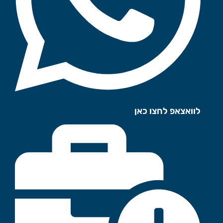
לוואצאפ לחצו כאן