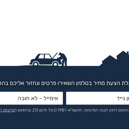
ת הצעת מחיר בטלפון השאירו פרטים ונחזור אליכם בה
הפרטיות, התשמ"א–1981 (כולל תיקון 13), ובהתאם ל
מדיניות ה