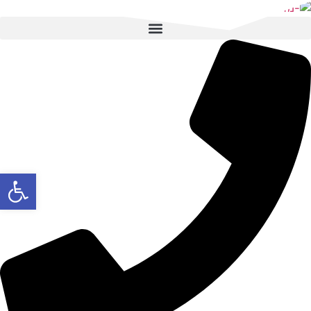
לג
תוכן
פתח