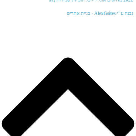
נבנה ע"י
AlexGsites - בניית אתרים