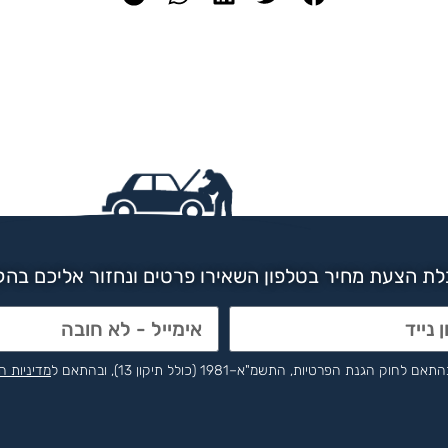
ת הצעת מחיר בטלפון השאירו פרטים ונחזור אליכם בה
הפרטיות, התשמ"א–1981 (כולל תיקון 13), ובהתאם ל
מדיניות ה