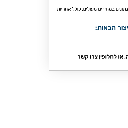
ות שיפוץ / החלפת מדחס מזגן ל אינפיניטי דגמי Q30 1.6 2X4 Luxe , כל השנתונים במחירים מעולים, כולל אחריות
 או לחלופין צרו קשר