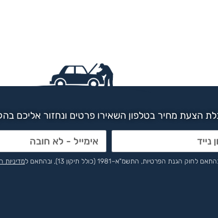
ת הצעת מחיר בטלפון השאירו פרטים ונחזור אליכם בה
הפרטיות, התשמ"א–1981 (כולל תיקון 13), ובהתאם ל
מדיניות ה