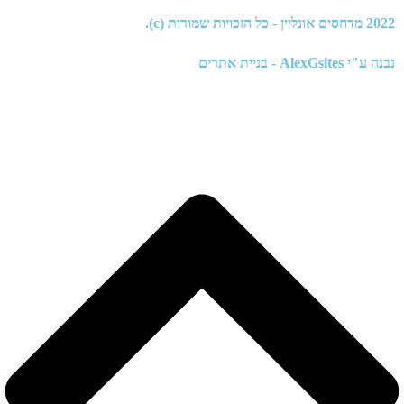
2022
מדחסים אונליין
- כל הזכויות שמורות (c).
נבנה ע"י
AlexGsites - בניית אתרים